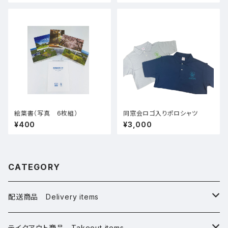
絵葉書（写真 6枚組）
同窓会ロゴ入りポロシャツ
¥400
¥3,000
CATEGORY
配送商品 Delivery items
桜グッズ Sakura Goods
テイクアウト商品 Takeout items