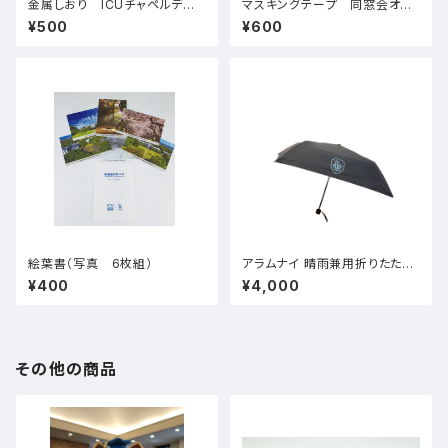
金属しおり ICUチャペルデザ
マスキングテープ 同窓会オリ
イン
ジナル
¥500
¥600
絵葉書（写真 6枚組）
アラムナイ 晴雨兼用折りたたみ
傘
¥400
¥4,000
その他の商品