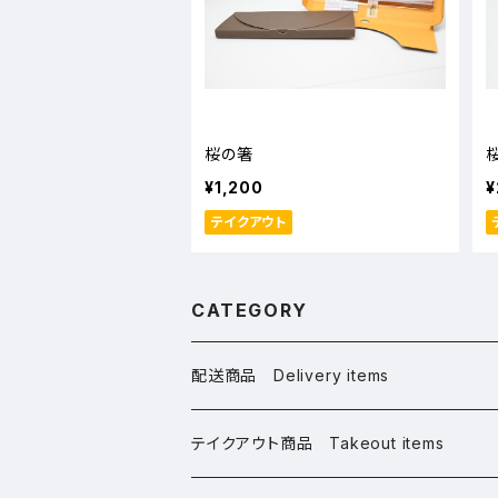
桜の箸
¥1,200
¥
テイクアウト
CATEGORY
配送商品 Delivery items
桜グッズ Sakura Goods
テイクアウト商品 Takeout items