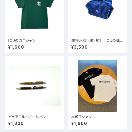
ICUの森Tシャツ
超撥水風呂敷（紺） ICUの構図
柄
¥1,600
¥3,500
ピュアモルトボールペン
本館Tシャツ
¥1,300
¥1,600