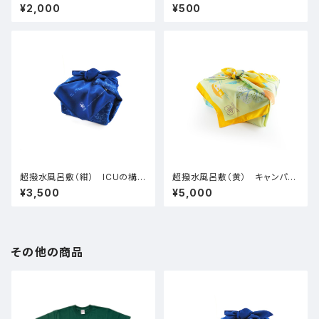
り）
¥2,000
¥500
超撥水風呂敷（紺） ICUの構図
超撥水風呂敷（黄） キャンパス
柄
マップ柄
¥3,500
¥5,000
その他の商品