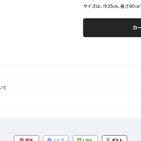
サイズは、巾35㎝、長さ90㎝
カ
いて
保存
シェア
LINE
ポスト