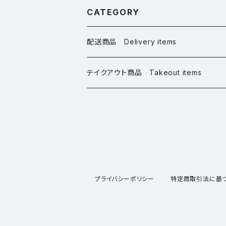
CATEGORY
配送商品 Delivery items
桜グッズ Sakura Goods
テイクアウト商品 Takeout items
アパレル Apparel
桜グッズ Sakura Goods
ステーショナリー Stationery
アパレル Apparel
雑貨 Miscellaneous
ステーショナリー Stationery
プライバシーポリシー
特定商取引法に基
CD・書籍 CDs & Books
雑貨 Miscellaneous
CD・書籍 CDs & Books