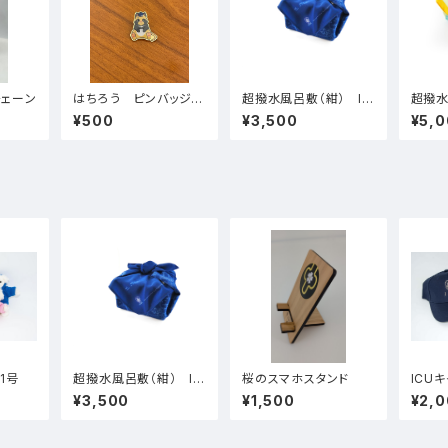
チェーン
はちろう ピンバッジ
超撥水風呂敷（紺） IC
超撥水
（おすわり）
Uの構図柄
ャンパ
¥500
¥3,500
¥5,
こぐまぬいぐるみ 1号
超撥水風呂敷（紺） IC
桜のスマホスタンド
ICU
Uの構図柄
¥3,500
¥1,500
¥2,