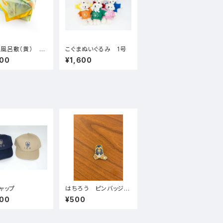
風呂敷（黄） キ
こぐまぬいぐるみ 1号
スマップ柄
000
¥1,600
キャップ
はちろう ピンバッジ
（おすわり）
000
¥500