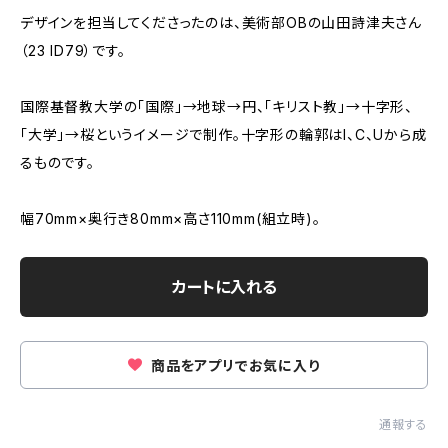
デザインを担当してくださったのは、美術部OBの山田詩津夫さん
（23 ID79）です。
国際基督教大学の「国際」→地球→円、「キリスト教」→十字形、
「大学」→桜というイメージで制作。十字形の輪郭はI、C、Uから成
るものです。
幅70mm×奥行き80mm×高さ110mm(組立時)。
カートに入れる
商品をアプリでお気に入り
通報する