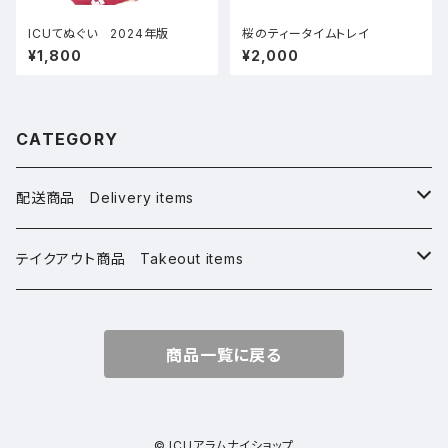
ICUてぬぐい 2024年版
桜のティータイムトレイ
¥1,800
¥2,000
CATEGORY
配送商品 Delivery items
桜グッズ Sakura Goods
テイクアウト商品 Takeout items
アパレル Apparel
桜グッズ Sakura Goods
商品一覧に戻る
ステーショナリー Stationery
アパレル Apparel
雑貨 Miscellaneous
ステーショナリー Stationery
© ICUアラムナイショップ